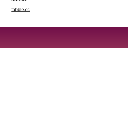
fabble.cc