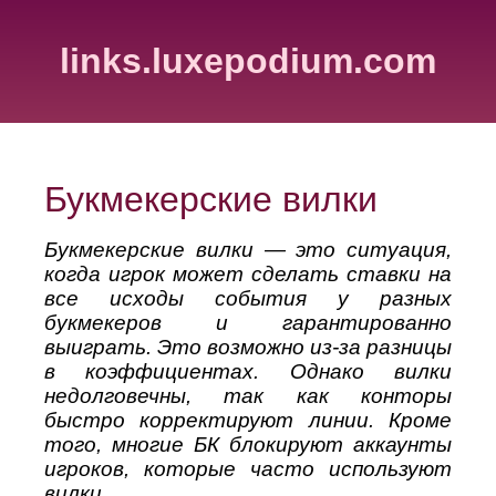
links.luxepodium.com
Букмекерские вилки
Букмекерские вилки — это ситуация,
когда игрок может сделать ставки на
все исходы события у разных
букмекеров и гарантированно
выиграть. Это возможно из-за разницы
в коэффициентах. Однако вилки
недолговечны, так как конторы
быстро корректируют линии. Кроме
того, многие БК блокируют аккаунты
игроков, которые часто используют
вилки.