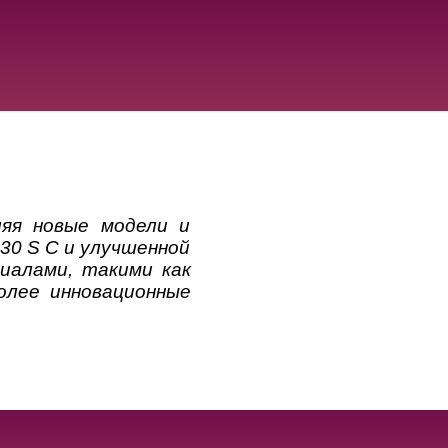
вляя новые модели и
330 S C и улучшенной
иалами, такими как
олее инновационные